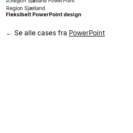
Region Sjælland
Fleksibelt PowerPoint design
← Se alle cases fra
PowerPoint
Lad os skabe en god løsning sammen.
Ring eller skriv til os
70 22 87 89 /
info@bgraphic.dk