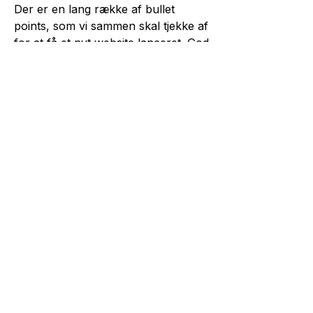
Der er en lang række af bullet
points, som vi sammen skal tjekke af
for at få et nyt website lanceret. God
informationsarkitektur. Smukt og
intuitivt design. Præcist og godt
formuleret indhold / content. Upload
af gode, autentiske og relevante
fotos eller illustrationer, der er
søgeordsoptimeret. Valg af CMS –
(Content Management System – vi
bruger selv WordPress). Tjekket
navigation i menupunkter. God og
enkel programmering. Responsiv
optimering til desktop, tablet og
mobil. Evt. virksomhedspræsentation
som video eller animation, der giver
en kort intro til firmaet. Call to action
knapper eller bannere i bunden af
siderne, så du altid kan komme nemt