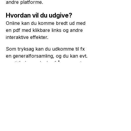
andre platforme.
Hvordan vil du udgive?
Online kan du komme bredt ud med
en pdf med klikbare links og andre
interaktive effekter.
Som tryksag kan du udkomme til fx
en generalforsamling, og du kan evt.
samtidig have glæde af årsrapporten
som en udvidet
præsentationsbrochure.
Nogle gange vælger virksomheder
også at lave en kort pixiversion af
årsrapporten.
Hos BGRAPHIC er vi vant til at
udarbejde års- og CSR-rapporter. Vi
sikrer, at du kommer godt ud på flere