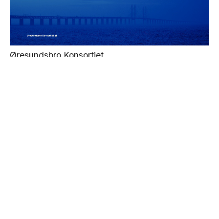
Øresundsbro Konsortiet
Års- og bæredygtighedsrapport 2025
Region Midt
Tværfagligt projekt om naturvidenskab og
kunst
← Se alle cases fra
Publikationer