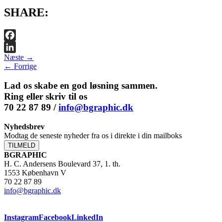
SHARE:
Facebook
Næste →
LinkedIn
← Forrige
Lad os skabe en god løsning sammen.
Ring eller skriv til os
70 22 87 89 /
info@bgraphic.dk
Nyhedsbrev
Modtag de seneste nyheder fra os i direkte i din mailboks
TILMELD
BGRAPHIC
H. C. Andersens Boulevard 37, 1. th.
1553 København V
70 22 87 89
info@bgraphic.dk
Instagram
Facebook
LinkedIn