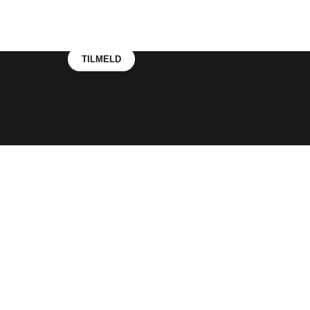
Nyhedsbrev
Modtag de seneste nyheder fra os i direkte i din m
TILMELD