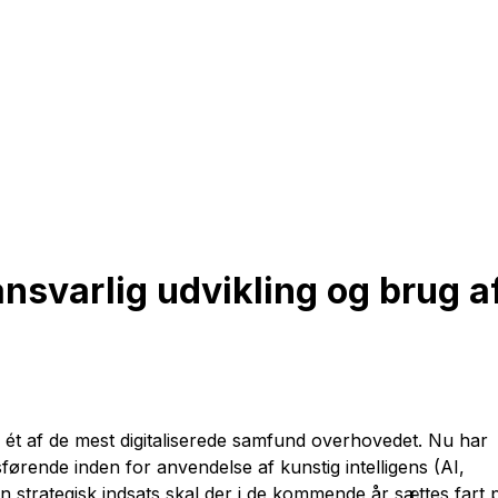
nsvarlig udvikling og brug a
om ét af de mest digitaliserede samfund overhovedet. Nu har
førende inden for anvendelse af kunstig intelligens (AI,
m en strategisk indsats skal der i de kommende år sættes fart 