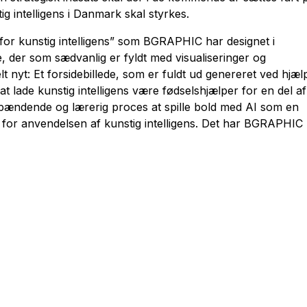
g intelligens i Danmark skal styrkes.
s for kunstig intelligens” som BGRAPHIC har designet i
e, der som sædvanlig er fyldt med visualiseringer og
lt nyt: Et forsidebillede, som er fuldt ud genereret ved hjæl
t at lade kunstig intelligens være fødselshjælper for en del af
pændende og lærerig proces at spille bold med AI som en
n for anvendelsen af kunstig intelligens. Det har BGRAPHIC