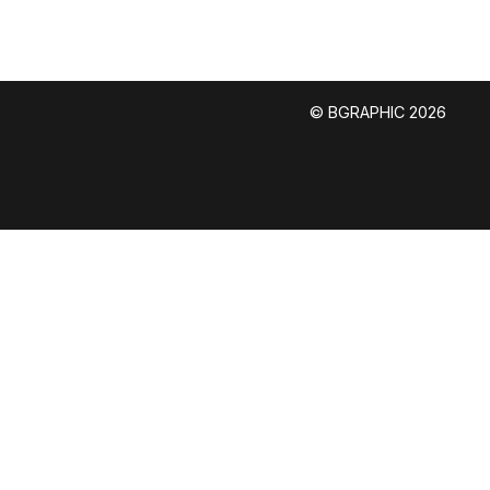
ailboks
Persondata- og cookiepolitik
© BGRAPHIC 2026