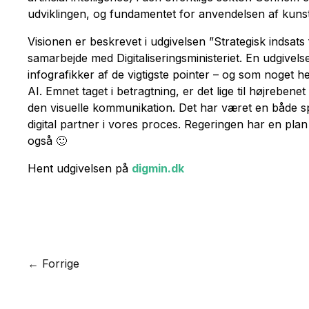
udviklingen, og fundamentet for anvendelsen af kunsti
Visionen er beskrevet i udgivelsen ”Strategisk indsat
samarbejde med Digitaliseringsministeriet. En udgivels
infografikker af de vigtigste pointer – og som noget he
AI. Emnet taget i betragtning, er det lige til højrebene
den visuelle kommunikation. Det har været en både s
digital partner i vores proces. Regeringen har en pla
også 🙂
Hent udgivelsen på
digmin.dk
Lad os skabe en god løsning sammen.
← Forrige
Ring eller skriv til os
70 22 87 89 /
info@bgraphic.dk