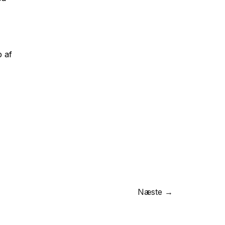
p af
Næste →