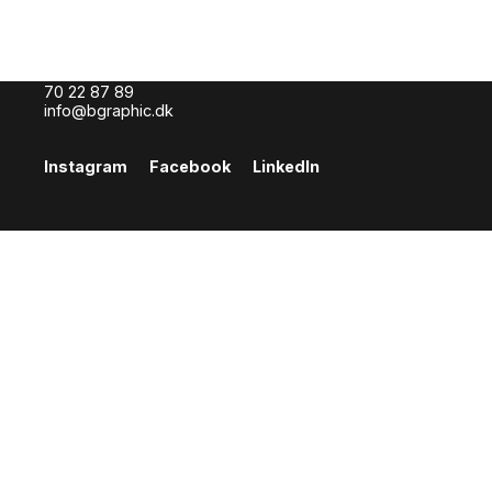
BGRAPHIC
H. C. Andersens Boulevard 37, 1. th.
1553 København V
70 22 87 89
info@bgraphic.dk
Instagram
Facebook
LinkedIn