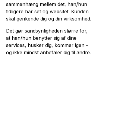
sammenhæng mellem det, han/hun
tidligere har set og websitet. Kunden
skal genkende dig og din virksomhed.
Det gør sandsynligheden større for,
at han/hun benytter sig af dine
services, husker dig, kommer igen –
og ikke mindst anbefaler dig til andre.
4. Ha’ også kunden i
tankerne, når det gælder
det responsive website
Flere og flere går på nettet via mobil
eller tablet. Derfor er det vigtigt, at dit
website er optimeret til alle
skærmtyper og digitale enheder –
mobil, tablet og desktop.