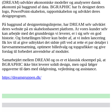
(DREAM) udvikler økonomiske modeller og analyserer dansk
økonomi på baggrund af data. BGRAPHIC har fx designet deres
logo, PowerPoint-skabelon, rapportskabelon og udviklet deres
designprogram.
På baggrund af designretningslinjerne, har DREAM selv udviklet
deres website på en skabelonbaseret platform. At vores kunder selv
kan arbejde med det grunddesign vi leverer, er i sig selv en god
historie. Og fortællingen bliver kun bedre af, at vi inden lancering
fik lov til at give udtrykket det sidste pift ved at rette et par detaljer i
farvesammensætning, optimere billedvalg og topgrafikker og give
forslag til forbedret anvendelse af moduler.
Samarbejdet mellem DREAM og os er et klassisk eksempel på, at
BGRAPHIC ikke blot leverer solidt design, men også følger
opgaverne til dørs med rådgivning, vejledning og assistance.
https://dreamgruppen.dk/