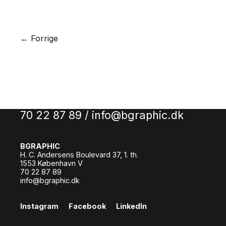
← Forrige
Lad os skabe en god løsning sammen.
Ring eller skriv til os
70 22 87 89 /
info@bgraphic.dk
BGRAPHIC
H. C. Andersens Boulevard 37, 1. th.
1553 København V
70 22 87 89
info@bgraphic.dk
Instagram
Facebook
LinkedIn