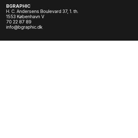
BGRAPHIC
H. C. Andersens Boulevard 37, 1. th.
1553 København V
70 22 87 89
info@bgraphic.dk
Instagram
Facebook
LinkedIn
Persondata- og cookiepolitik
© BGRAPHIC 2026
Vi bruger cookies for at give dig den bedste
oplevelse