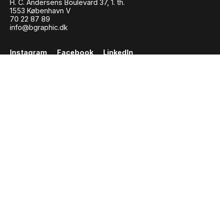
H. C. Andersens Boulevard 37, 1. th.
1553 København V
70 22 87 89
info@bgraphic.dk
Instagram
Facebook
LinkedIn
Persondata- og cookiepolitik
© BGRAPHIC 2026
Vi bruger cookies for at give dig den bedste
oplevelse
OK
Afvis
Indstillinger