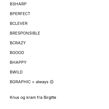
BSHARP
BPERFECT
BCLEVER
BRESPONSIBLE
BCRAZY
BGOOD
BHAPPY
Lad os skabe en god løsning sammen.
Ring eller skriv til os
BWILD
70 22 87 89 /
info@bgraphic.dk
BGRAPHIC > always 😊
BGRAPHIC
Knus og kram fra Birgitte
H. C. Andersens Boulevard 37, 1. th.
1553 København V
70 22 87 89