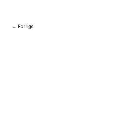
info@bgraphic.dk
Instagram
Facebook
LinkedIn
← Forrige