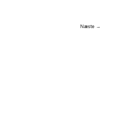
© BGRAPHIC 2026
Næste →